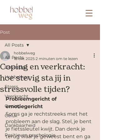
Post
All Posts
hobbelweg
All Posts
18 okt 2025
2 minuten om te lezen
Coping en veerkracht:
Opvoeden
Hobbelweg
hoe stevig sta jij in
Stress
stressvolle tijden?
Veerkracht
Probleemgericht of 
Coping
emotiegericht
Soms ga je rechtstreeks met het 
Geluk
probleem aan de slag. Stel, je bent 
Dankbaarheid
je fietssleutel kwijt. Dan denk je 
Positieven psychologie
terug waar je geweest bent en ga 